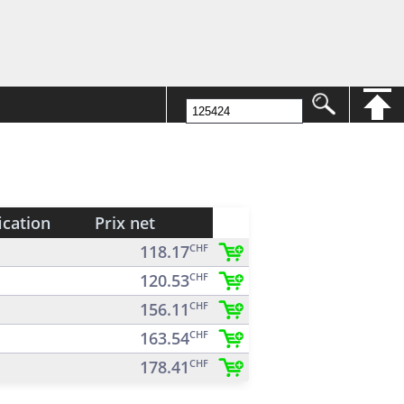
ication
Prix net
118.17
CHF
120.53
CHF
156.11
CHF
163.54
CHF
178.41
CHF