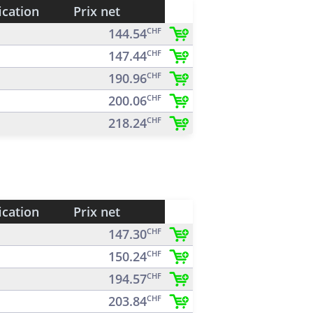
ication
Prix net
144.54
CHF
147.44
CHF
190.96
CHF
200.06
CHF
218.24
CHF
ication
Prix net
147.30
CHF
150.24
CHF
194.57
CHF
203.84
CHF