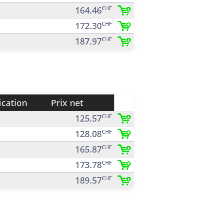
164.46
CHF
172.30
CHF
187.97
CHF
ication
Prix net
125.57
CHF
128.08
CHF
165.87
CHF
173.78
CHF
189.57
CHF