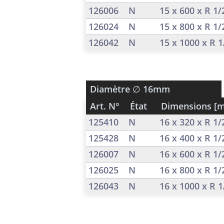
126006
N
15 x 600 x R 1
126024
N
15 x 800 x R 1
126042
N
15 x 1000 x R 
Diamètre
∅ 16mm
Art. N°
État
Dimensions [
125410
N
16 x 320 x R 1
125428
N
16 x 400 x R 1
126007
N
16 x 600 x R 1
126025
N
16 x 800 x R 1
126043
N
16 x 1000 x R 