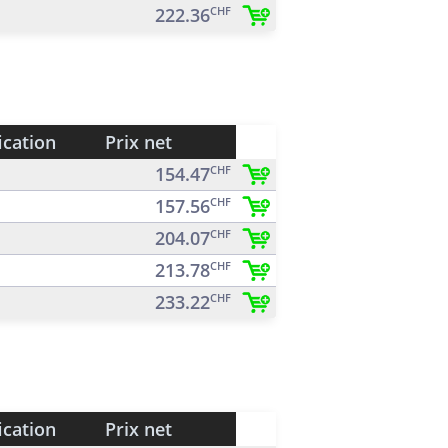
222.36
CHF
ication
Prix net
154.47
CHF
157.56
CHF
204.07
CHF
213.78
CHF
233.22
CHF
ication
Prix net