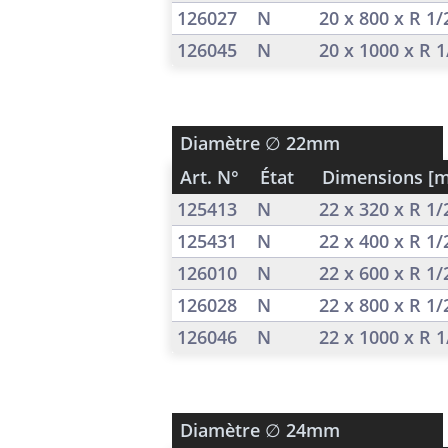
126027
N
20 x 800 x R 1
126045
N
20 x 1000 x R 
Diamètre
∅ 22mm
Art. N°
État
Dimensions [
125413
N
22 x 320 x R 1
125431
N
22 x 400 x R 1
126010
N
22 x 600 x R 1
126028
N
22 x 800 x R 1
126046
N
22 x 1000 x R 
Diamètre
∅ 24mm