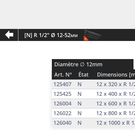
[N] R 1/2" Ø 12-52mm
Diamètre
∅ 12mm
Art. N°
État
Dimensions [
125407
N
12 x 320 x R 1
125425
N
12 x 400 x R 1
126004
N
12 x 600 x R 1
126022
N
12 x 800 x R 1
126040
N
12 x 1000 x R 