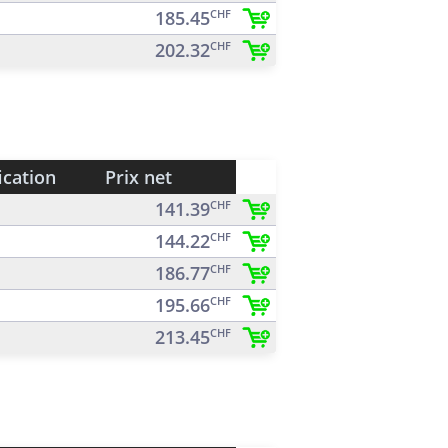
185.45
CHF
202.32
CHF
ication
Prix net
141.39
CHF
144.22
CHF
186.77
CHF
195.66
CHF
213.45
CHF