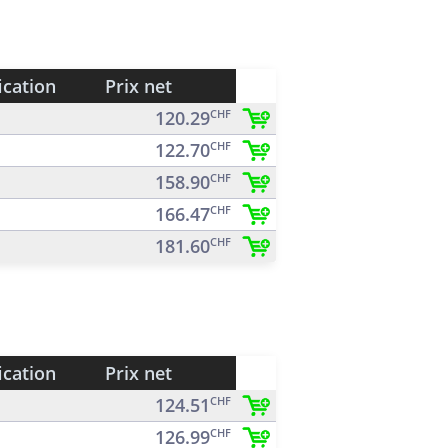
ication
Prix net
120.29
CHF
122.70
CHF
158.90
CHF
166.47
CHF
181.60
CHF
ication
Prix net
124.51
CHF
126.99
CHF