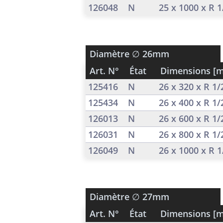
126048
N
25 x 1000 x R 
Diamètre
∅ 26mm
Art. N°
État
Dimensions [
125416
N
26 x 320 x R 1
125434
N
26 x 400 x R 1
126013
N
26 x 600 x R 1
126031
N
26 x 800 x R 1
126049
N
26 x 1000 x R 
Diamètre
∅ 27mm
Art. N°
État
Dimensions [