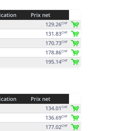
ication
Prix net
129.26
CHF
131.83
CHF
170.73
CHF
178.86
CHF
195.14
CHF
ication
Prix net
134.01
CHF
136.69
CHF
177.02
CHF