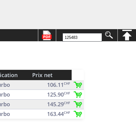
ication
Prix net
rbo
106.11
CHF
rbo
125.90
CHF
rbo
145.29
CHF
rbo
163.44
CHF