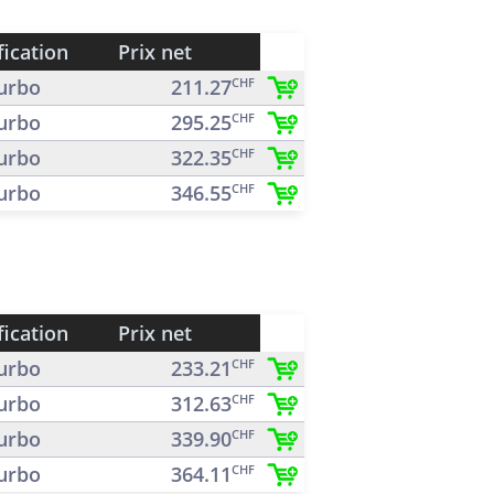
fication
Prix net
urbo
211.27
CHF
urbo
295.25
CHF
urbo
322.35
CHF
urbo
346.55
CHF
fication
Prix net
urbo
233.21
CHF
urbo
312.63
CHF
urbo
339.90
CHF
urbo
364.11
CHF