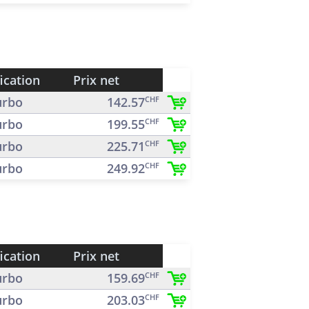
ication
Prix net
rbo
142.57
CHF
rbo
199.55
CHF
rbo
225.71
CHF
rbo
249.92
CHF
ication
Prix net
rbo
159.69
CHF
rbo
203.03
CHF