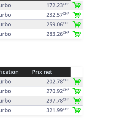
urbo
172.23
CHF
urbo
232.57
CHF
urbo
259.06
CHF
urbo
283.26
CHF
fication
Prix net
urbo
202.78
CHF
urbo
270.92
CHF
urbo
297.78
CHF
urbo
321.99
CHF