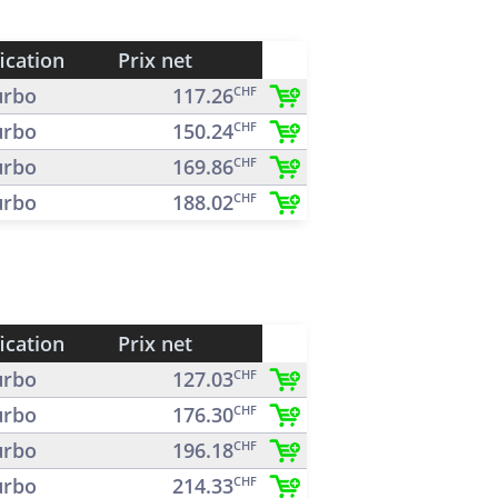
ication
Prix net
rbo
117.26
CHF
rbo
150.24
CHF
rbo
169.86
CHF
rbo
188.02
CHF
ication
Prix net
rbo
127.03
CHF
rbo
176.30
CHF
rbo
196.18
CHF
rbo
214.33
CHF