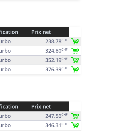
fication
Prix net
urbo
238.78
CHF
urbo
324.80
CHF
urbo
352.19
CHF
urbo
376.39
CHF
fication
Prix net
urbo
247.56
CHF
urbo
346.31
CHF