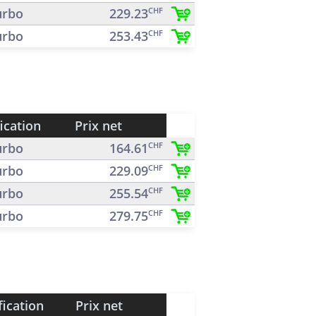
rbo
229.23
CHF
rbo
253.43
CHF
ication
Prix net
rbo
164.61
CHF
rbo
229.09
CHF
rbo
255.54
CHF
rbo
279.75
CHF
fication
Prix net