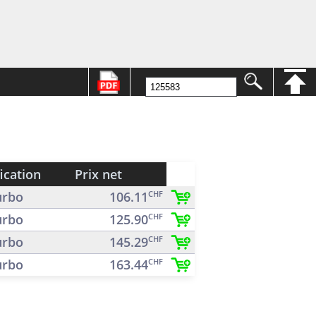
ication
Prix net
rbo
106.11
CHF
rbo
125.90
CHF
rbo
145.29
CHF
rbo
163.44
CHF