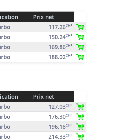
ication
Prix net
rbo
117.26
CHF
rbo
150.24
CHF
rbo
169.86
CHF
rbo
188.02
CHF
ication
Prix net
rbo
127.03
CHF
rbo
176.30
CHF
rbo
196.18
CHF
rbo
214.33
CHF