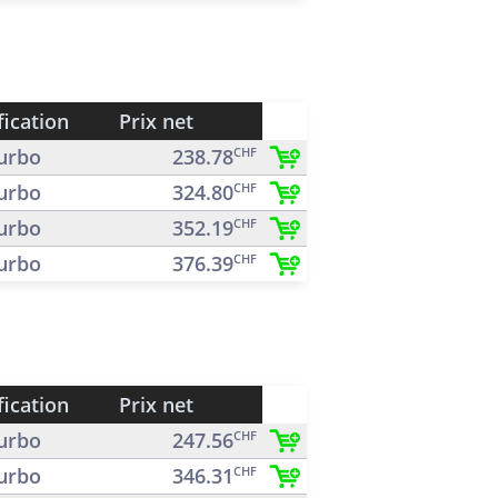
fication
Prix net
urbo
238.78
CHF
urbo
324.80
CHF
urbo
352.19
CHF
urbo
376.39
CHF
fication
Prix net
urbo
247.56
CHF
urbo
346.31
CHF