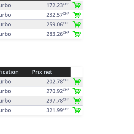
urbo
172.23
CHF
urbo
232.57
CHF
urbo
259.06
CHF
urbo
283.26
CHF
fication
Prix net
urbo
202.78
CHF
urbo
270.92
CHF
urbo
297.78
CHF
urbo
321.99
CHF