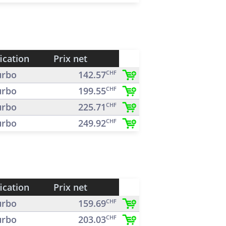
ication
Prix net
rbo
142.57
CHF
rbo
199.55
CHF
rbo
225.71
CHF
rbo
249.92
CHF
ication
Prix net
rbo
159.69
CHF
rbo
203.03
CHF