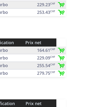
rbo
229.23
CHF
rbo
253.43
CHF
ication
Prix net
rbo
164.61
CHF
rbo
229.09
CHF
rbo
255.54
CHF
rbo
279.75
CHF
fication
Prix net