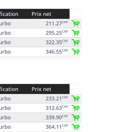
fication
Prix net
urbo
211.27
CHF
urbo
295.25
CHF
urbo
322.35
CHF
urbo
346.55
CHF
fication
Prix net
urbo
233.21
CHF
urbo
312.63
CHF
urbo
339.90
CHF
urbo
364.11
CHF