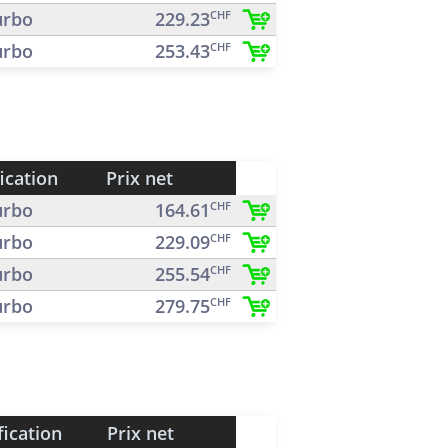
rbo
229.23
CHF
rbo
253.43
CHF
ication
Prix net
rbo
164.61
CHF
rbo
229.09
CHF
rbo
255.54
CHF
rbo
279.75
CHF
fication
Prix net