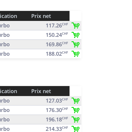
ication
Prix net
rbo
117.26
CHF
rbo
150.24
CHF
rbo
169.86
CHF
rbo
188.02
CHF
ication
Prix net
rbo
127.03
CHF
rbo
176.30
CHF
rbo
196.18
CHF
rbo
214.33
CHF