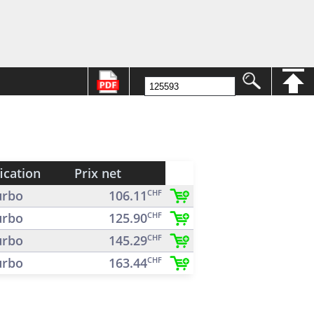
ication
Prix net
rbo
106.11
CHF
rbo
125.90
CHF
rbo
145.29
CHF
rbo
163.44
CHF