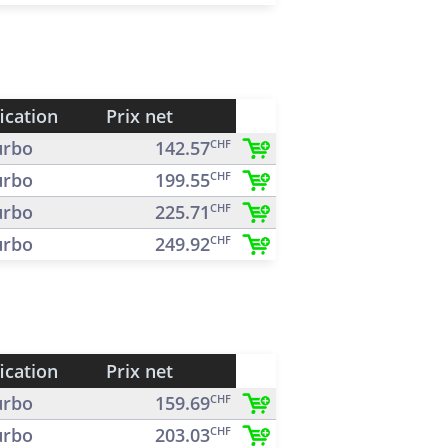
ication
Prix net
rbo
142.57
CHF
rbo
199.55
CHF
rbo
225.71
CHF
rbo
249.92
CHF
ication
Prix net
rbo
159.69
CHF
rbo
203.03
CHF