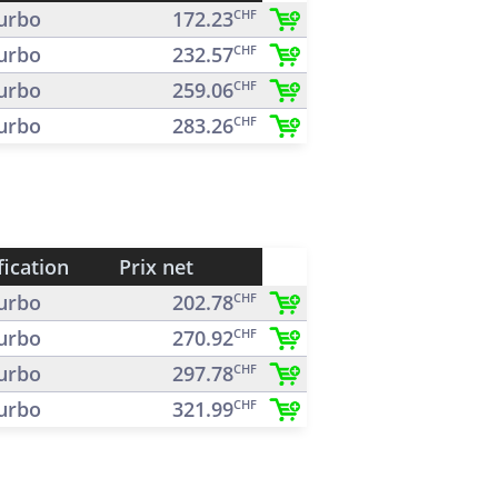
urbo
172.23
CHF
urbo
232.57
CHF
urbo
259.06
CHF
urbo
283.26
CHF
fication
Prix net
urbo
202.78
CHF
urbo
270.92
CHF
urbo
297.78
CHF
urbo
321.99
CHF