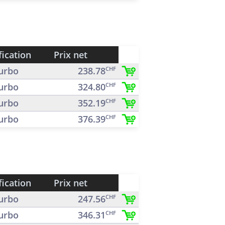
fication
Prix net
urbo
238.78
CHF
urbo
324.80
CHF
urbo
352.19
CHF
urbo
376.39
CHF
fication
Prix net
urbo
247.56
CHF
urbo
346.31
CHF