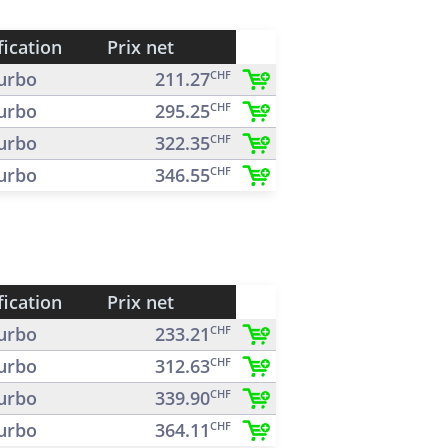
fication
Prix net
urbo
211.27
CHF
urbo
295.25
CHF
urbo
322.35
CHF
urbo
346.55
CHF
fication
Prix net
urbo
233.21
CHF
urbo
312.63
CHF
urbo
339.90
CHF
urbo
364.11
CHF