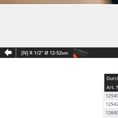
[N] R 1/2" Ø 12-52mm
Durc
Art. 
1254
1254
1260