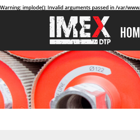
Warning
: implode(): Invalid arguments passed in
/var/www/
HOM