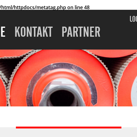
html/httpdocs/metatag.php
on line
48
LO
E
KONTAKT
PARTNER