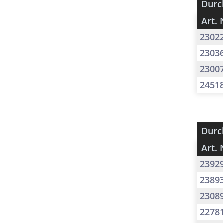
Durc
Art. 
2302
2303
2300
2451
Durc
Art. 
2392
2389
2308
2278