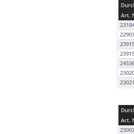
Durc
Art. 
2310
2290
2391
2391
2453
2302
2302
Durc
Art. 
2300