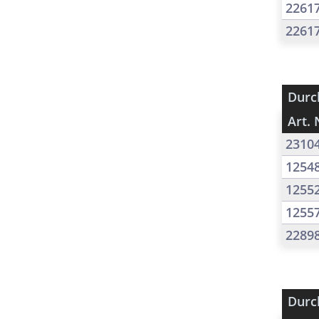
2261
2261
Durc
Art. 
2310
1254
1255
1255
2289
Durc