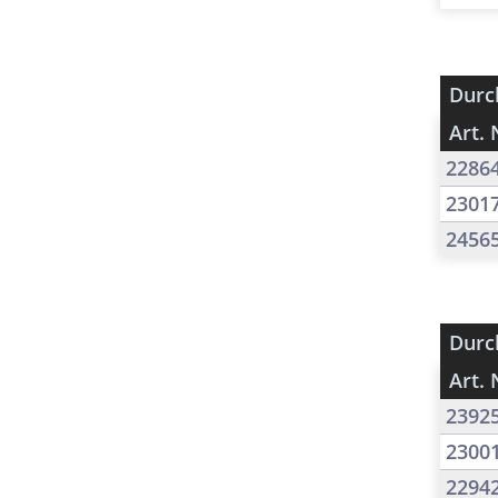
Durc
Art. 
2286
2301
2456
Durc
Art. 
2392
2300
2294