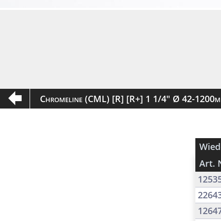
Chromeline (CML) [R] [R+] 1 1/4" Ø 42-1200
Wied
Art. 
1253
2264
1264