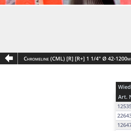
Chromeline (CML) [R] [R+] 1 1/4" Ø 42-1200
Wied
Art. 
1253
2264
1264