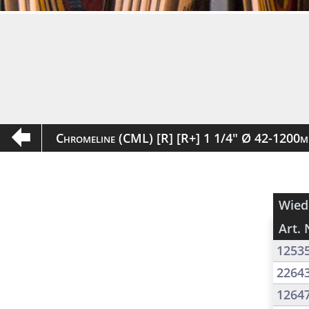
Chromeline (CML) [R] [R+] 1 1/4" Ø 42-1200
Wied
Art. 
1253
2264
1264