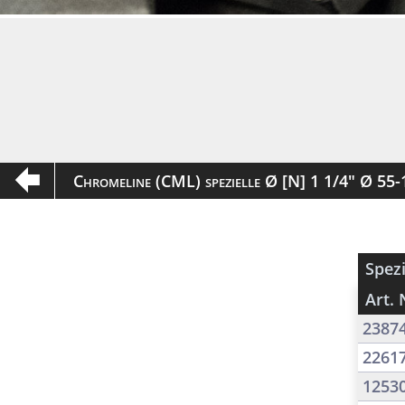
Chromeline (CML) spezielle Ø [N] 1 1/4" Ø 5
Spezi
Art. 
2387
2261
1253