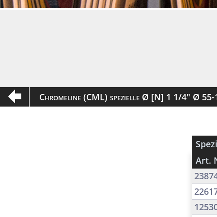
Chromeline (CML) spezielle Ø [N] 1 1/4" Ø 5
Spezi
Art. 
2387
2261
1253