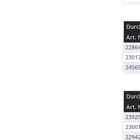
Durc
Art. 
2286
2301
2456
Durc
Art. 
2392
2300
2294