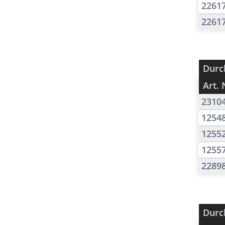
2261
2261
Durc
Art. 
2310
1254
1255
1255
2289
Durc