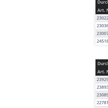
Durc
Art. 
2302
2303
2300
2451
Durc
Art. 
2392
2389
2308
2278