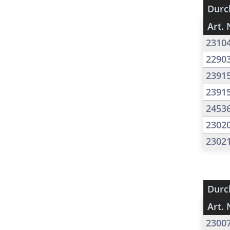
Durc
Art. 
2310
2290
2391
2391
2453
2302
2302
Durc
Art. 
2300