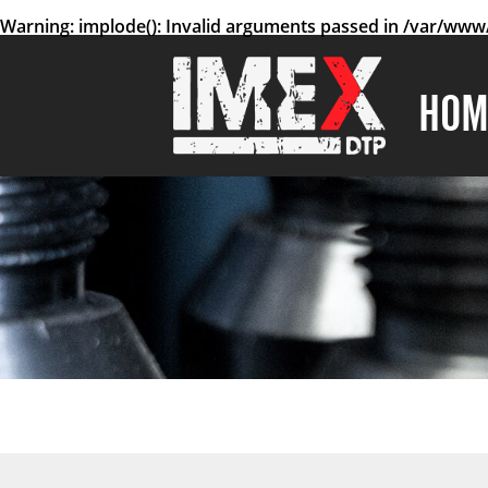
Warning
: implode(): Invalid arguments passed in
/var/www/
HOM