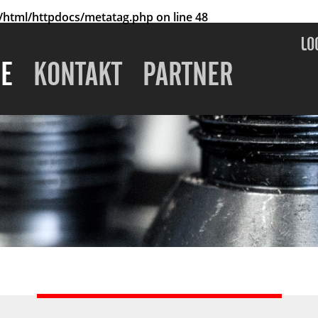
html/httpdocs/metatag.php
on line
48
LO
E
KONTAKT
PARTNER