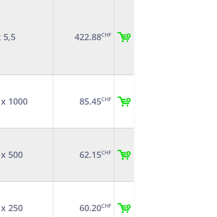
x 5,5
422.88
CHF
 x 1000
85.45
CHF
 x 500
62.15
CHF
 x 250
60.20
CHF