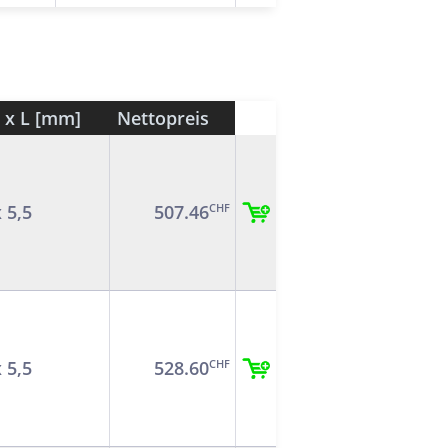
i x L [mm]
Nettopreis
x 5,5
507.46
CHF
x 5,5
528.60
CHF