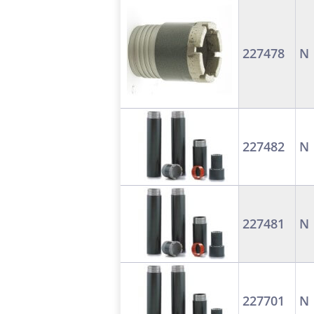
227478
N
227482
N
227481
N
227701
N