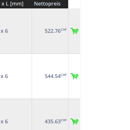
i x L [mm]
Nettopreis
 x 6
522.76
CHF
 x 6
544.54
CHF
 x 6
435.63
CHF