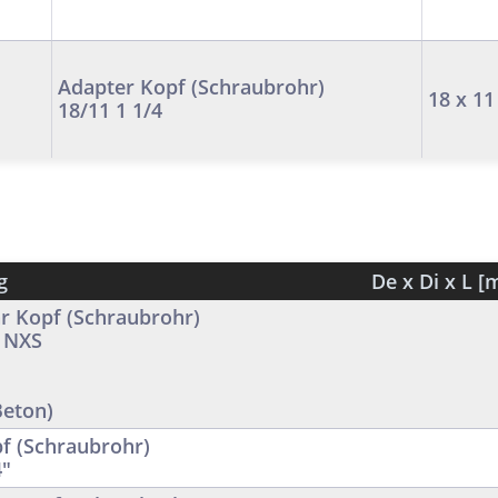
Adapter Kopf (Schraubrohr)
18 x 11
18/11 1 1/4
g
De x Di x L 
 Kopf (Schraubrohr)
 NXS
Beton)
f (Schraubrohr)
4"