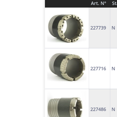
Art. N°
S
227739
N
227716
N
227486
N